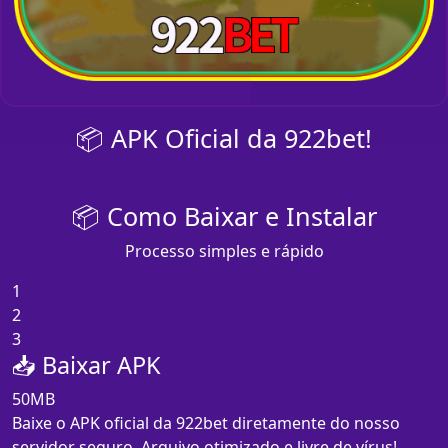
📦 APK Oficial da 922bet!
📦 Como Baixar e Instalar
Processo simples e rápido
1
2
3
📥 Baixar APK
50MB
Baixe o APK oficial da 922bet diretamente do nosso
servidor seguro. Arquivo otimizado e livre de vírus!