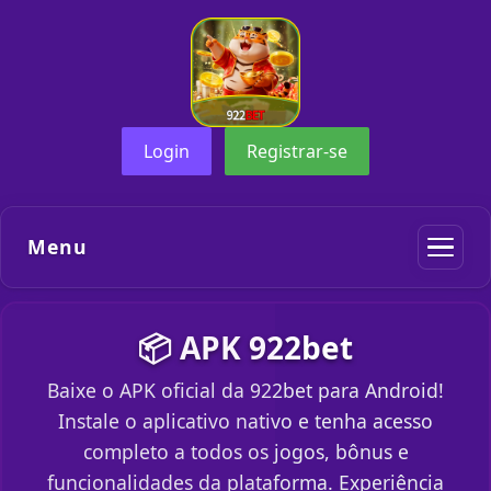
Login
Registrar-se
Menu
📦 APK 922bet
Baixe o APK oficial da 922bet para Android!
Instale o aplicativo nativo e tenha acesso
completo a todos os jogos, bônus e
funcionalidades da plataforma. Experiência