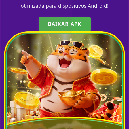
otimizada para dispositivos Android!
BAIXAR APK