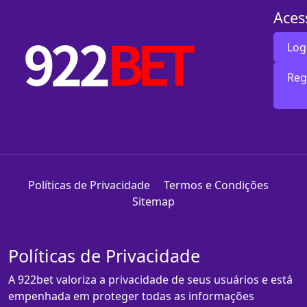
Aces
Log
Reg
Políticas de Privacidade
Termos e Condições
Sitemap
Políticas de Privacidade
A 922bet valoriza a privacidade de seus usuários e está
empenhada em proteger todas as informações