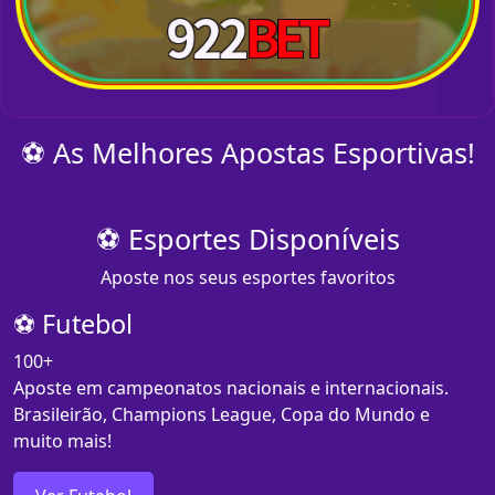
⚽ As Melhores Apostas Esportivas!
⚽ Esportes Disponíveis
Aposte nos seus esportes favoritos
⚽ Futebol
100+
Aposte em campeonatos nacionais e internacionais.
Brasileirão, Champions League, Copa do Mundo e
muito mais!