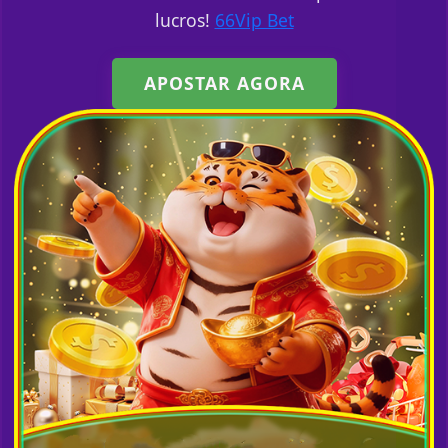
lucros!
66Vip Bet
APOSTAR AGORA