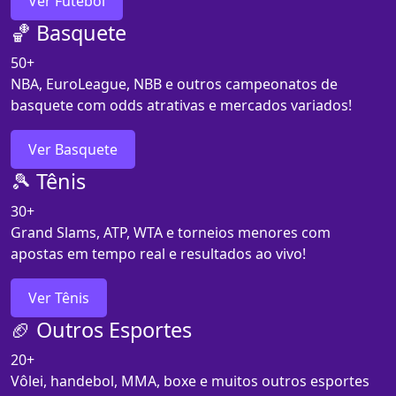
Ver Futebol
🏀 Basquete
50+
NBA, EuroLeague, NBB e outros campeonatos de
basquete com odds atrativas e mercados variados!
Ver Basquete
🎾 Tênis
30+
Grand Slams, ATP, WTA e torneios menores com
apostas em tempo real e resultados ao vivo!
Ver Tênis
🏈 Outros Esportes
20+
Vôlei, handebol, MMA, boxe e muitos outros esportes