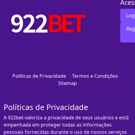
Aces
Log
Reg
Políticas de Privacidade
Termos e Condições
Sitemap
Políticas de Privacidade
A 922bet valoriza a privacidade de seus usuários e está
empenhada em proteger todas as informações
pessoais fornecidas durante o uso de nossos serviços