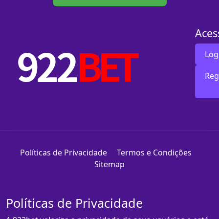
Aces
Log
Reg
Políticas de Privacidade
Termos e Condições
Sitemap
Políticas de Privacidade