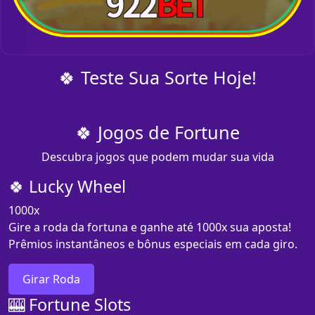
🍀 Teste Sua Sorte Hoje!
🍀 Jogos de Fortune
Descubra jogos que podem mudar sua vida
🍀 Lucky Wheel
1000x
Gire a roda da fortuna e ganhe até 1000x sua aposta!
Prêmios instantâneos e bônus especiais em cada giro.
Girar Roda
🎰 Fortune Slots